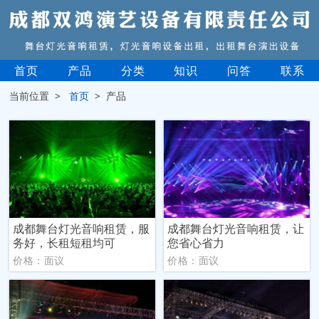
首页
产品
分类
知识
问答
联系
当前位置 >
首页
> 产品
成都舞台灯光音响租赁，服
成都舞台灯光音响租赁，让
务好，长租短租均可
您省心省力
价格：面议
价格：面议