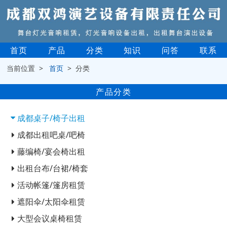
首页
产品
分类
知识
问答
联系
当前位置 >
首页
> 分类
产品分类
成都桌子/椅子出租
成都出租吧桌/吧椅
藤编椅/宴会椅出租
出租台布/台裙/椅套
活动帐篷/篷房租赁
遮阳伞/太阳伞租赁
大型会议桌椅租赁