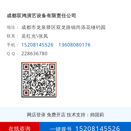
成都双鸿演艺设备有限责任公司
成都市龙泉驿区双龙路锦尚添花锤钓园
地址：
吴红光\张凤
联系：
15208145526
13608080176
手机：
228636780
Q Q：
网店登录
免费开店
技术支持：帅国莉
第
19年
15208145526
在线咨询
一键拨号